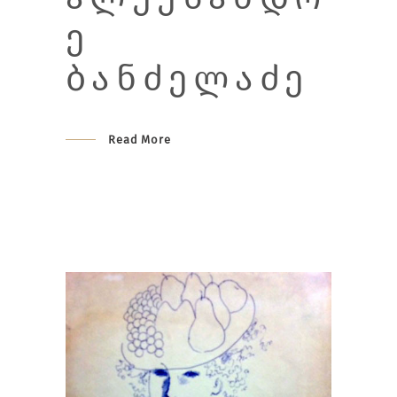
Ე
ᲑᲐᲜᲫᲔᲚᲐᲫᲔ
Read More