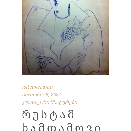
tsitelikvadrati
December 8, 2022
კლასიკოსი მხატვრები
ᲠᲣᲡᲢᲐᲛ
ᲮᲐᲛᲓᲐᲛᲝᲕᲘ