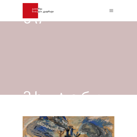
ᲡᲘ
ᲛᲮᲐᲢᲕᲠᲔ