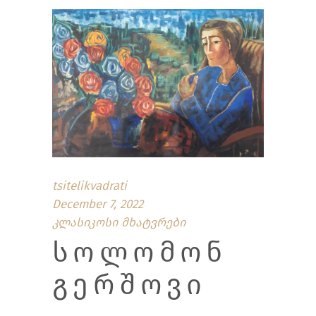
tsitelikvadrati
December 7, 2022
კლასიკოსი მხატვრები
ᲡᲝᲚᲝᲛᲝᲜ
ᲒᲔᲠᲨᲝᲕᲘ