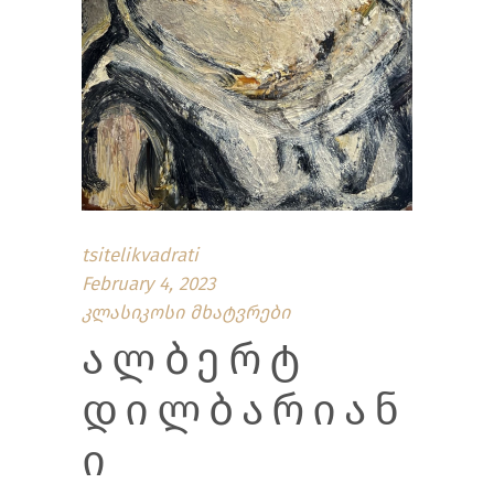
tsitelikvadrati
February 4, 2023
კლასიკოსი მხატვრები
ᲐᲚᲑᲔᲠᲢ
ᲓᲘᲚᲑᲐᲠᲘᲐᲜ
Ი