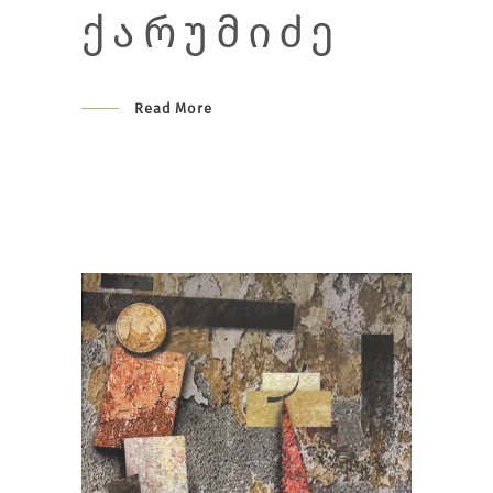
ᲥᲐᲠᲣᲛᲘᲫᲔ
Read More