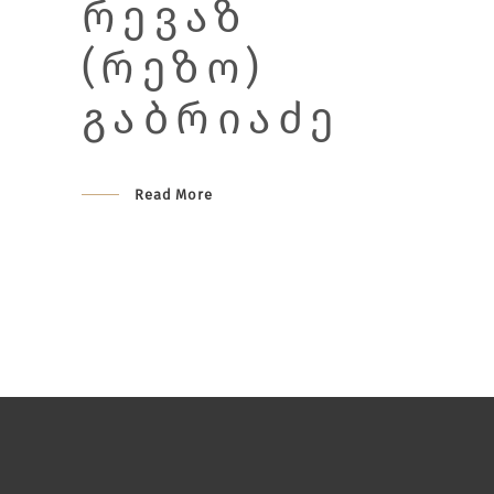
ᲠᲔᲕᲐᲖ
(ᲠᲔᲖᲝ)
ᲒᲐᲑᲠᲘᲐᲫᲔ
Read More