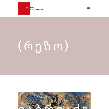
(ᲠᲔᲖᲝ)