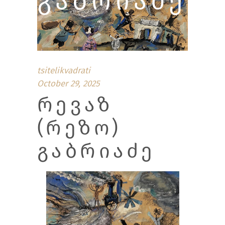
ᲒᲐᲑᲠᲘᲐᲫᲔ
tsitelikvadrati
October 29, 2025
ᲠᲔᲕᲐᲖ
(ᲠᲔᲖᲝ)
ᲒᲐᲑᲠᲘᲐᲫᲔ