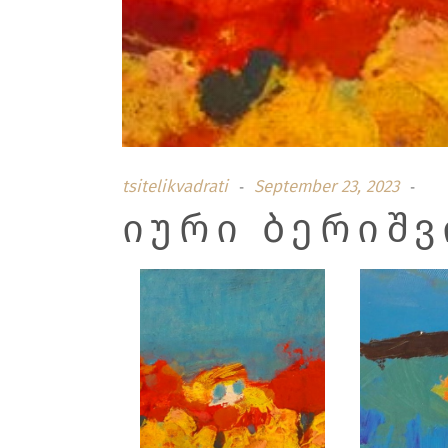
tsitelikvadrati
September 23, 2023
ᲘᲣᲠᲘ ᲑᲔᲠᲘᲨᲕ