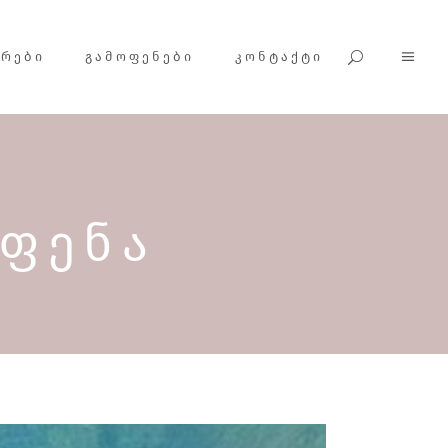
ᲕᲠᲔᲑᲘ
ᲒᲐᲛᲝᲤᲔᲜᲔᲑᲘ
ᲙᲝᲜᲢᲐᲥᲢᲘ
ᲝᲤᲔᲜᲐ