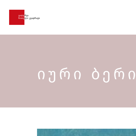
ᲘᲣᲠᲘ ᲑᲔᲠ