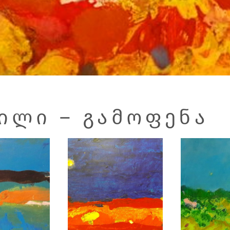
ᲘᲚᲘ – ᲒᲐᲛᲝᲤᲔᲜᲐ