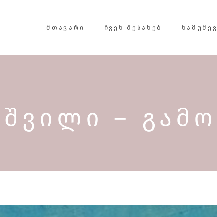
ᲛᲗᲐᲕᲐᲠᲘ
ᲩᲕᲔᲜ ᲨᲔᲡᲐᲮᲔᲑ
ᲜᲐᲛᲣᲨᲔ
ᲘᲨᲕᲘᲚᲘ – ᲒᲐᲛ