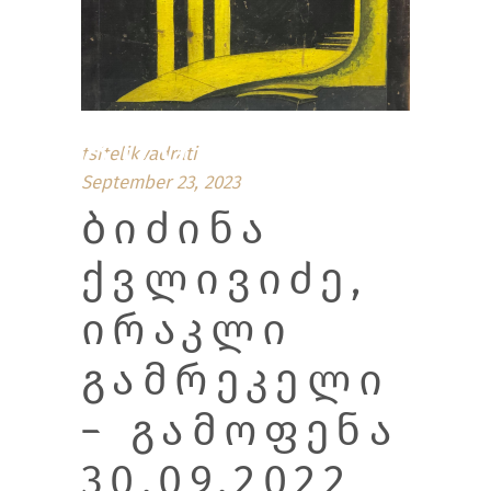
ᲒᲐᲛᲝᲤᲔᲜ
tsitelikvadrati
September 23, 2023
ᲑᲘᲫᲘᲜᲐ
ᲥᲕᲚᲘᲕᲘᲫᲔ,
ᲘᲠᲐᲙᲚᲘ
ᲒᲐᲛᲠᲔᲙᲔᲚᲘ
Ა
– ᲒᲐᲛᲝᲤᲔᲜᲐ
30.09.2022