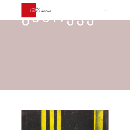
ᲒᲐᲛᲠᲔᲙᲔ
ᲚᲘ –