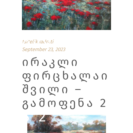
ᲒᲐᲛᲝᲤᲔᲜ
tsitelikvadrati
September 23, 2023
ᲘᲠᲐᲙᲚᲘ
ᲤᲘᲠᲪᲮᲐᲚᲐᲘ
ᲨᲕᲘᲚᲘ –
ᲒᲐᲛᲝᲤᲔᲜᲐ 2
Ა 2