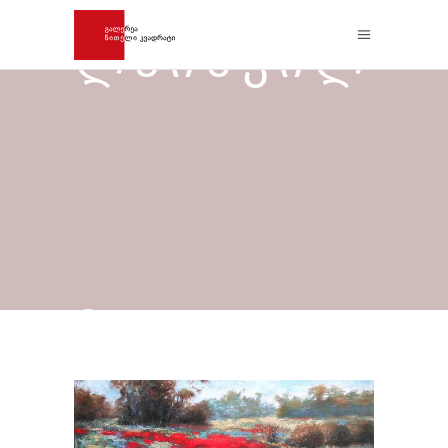
ᲚᲐᲘᲨᲕᲘᲚ
Ი –