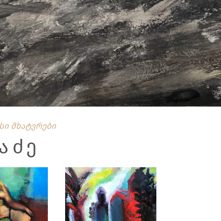
სი მხატვრები
ᲐᲫᲔ