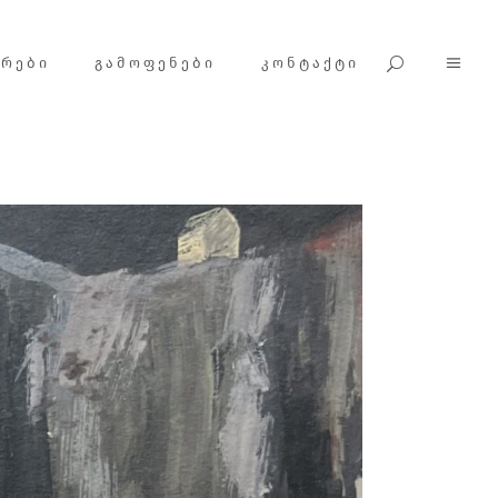
ᲕᲠᲔᲑᲘ
ᲒᲐᲛᲝᲤᲔᲜᲔᲑᲘ
ᲙᲝᲜᲢᲐᲥᲢᲘ