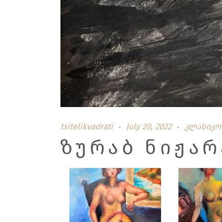
tsitelikvadrati
July 20, 2022
კლასიკო
ᲖᲣᲠᲐᲑ ᲜᲘᲟᲐᲠ