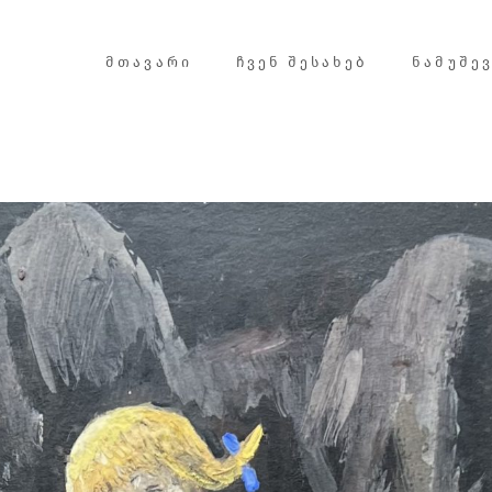
ᲛᲗᲐᲕᲐᲠᲘ
ᲩᲕᲔᲜ ᲨᲔᲡᲐᲮᲔᲑ
ᲜᲐᲛᲣᲨᲔ