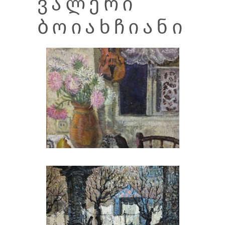
ᲕᲐᲚᲔᲠᲘ
ᲑᲝᲘᲐᲮᲩᲘᲐᲜᲘ