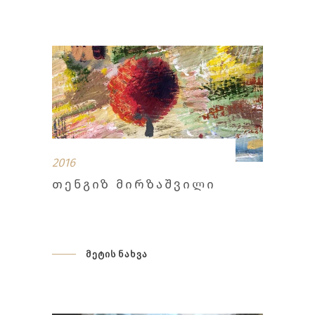
2016
ᲗᲔᲜᲒᲘᲖ ᲛᲘᲠᲖᲐᲨᲕᲘᲚᲘ
მეტის ნახვა