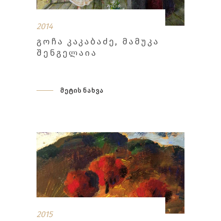
2014
ᲒᲝᲩᲐ ᲙᲐᲙᲐᲑᲐᲫᲔ, ᲛᲐᲛᲣᲙᲐ
ᲨᲔᲜᲒᲔᲚᲐᲘᲐ
მეტის ნახვა
2015