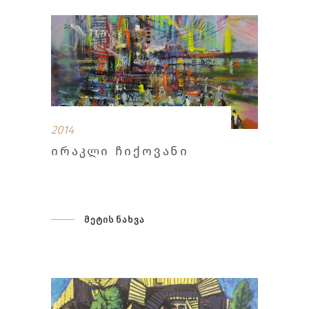
2014
ᲘᲠᲐᲙᲚᲘ ᲩᲘᲥᲝᲕᲐᲜᲘ
მეტის ნახვა