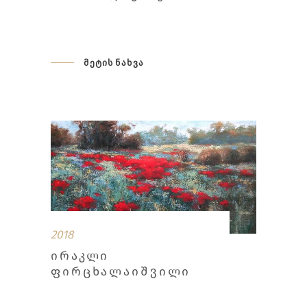
მეტის ნახვა
2018
ᲘᲠᲐᲙᲚᲘ
ᲤᲘᲠᲪᲮᲐᲚᲐᲘᲨᲕᲘᲚᲘ