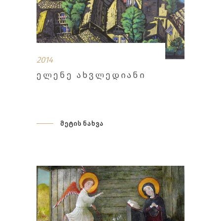
2014
ᲔᲚᲔᲜᲔ ᲐᲮᲕᲚᲔᲓᲘᲐᲜᲘ
მეტის ნახვა