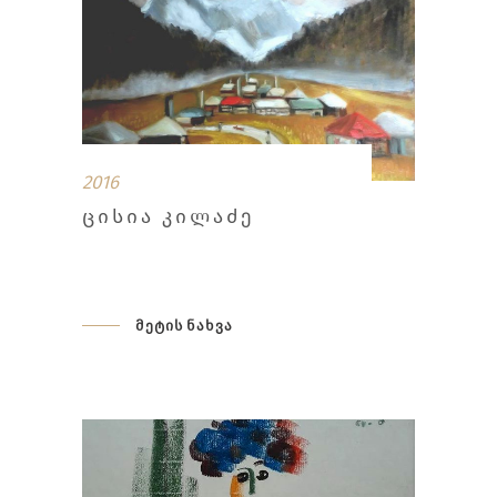
2016
ᲪᲘᲡᲘᲐ ᲙᲘᲚᲐᲫᲔ
მეტის ნახვა