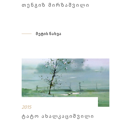
ᲗᲔᲜᲒᲘᲖ ᲛᲘᲠᲖᲐᲨᲕᲘᲚᲘ
მეტის ნახვა
2015
ᲢᲐᲢᲝ ᲐᲮᲐᲚᲙᲐᲪᲘᲨᲕᲘᲚᲘ