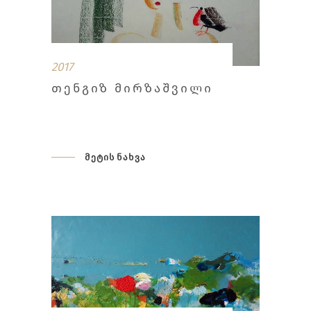
2017
ᲗᲔᲜᲒᲘᲖ ᲛᲘᲠᲖᲐᲨᲕᲘᲚᲘ
მეტის ნახვა