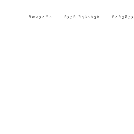
ᲛᲗᲐᲕᲐᲠᲘ
ᲩᲕᲔᲜ ᲨᲔᲡᲐᲮᲔᲑ
ᲜᲐᲛᲣᲨᲔ