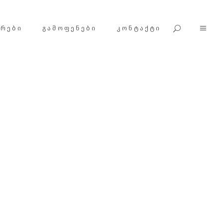
ᲕᲠᲔᲑᲘ
ᲒᲐᲛᲝᲤᲔᲜᲔᲑᲘ
ᲙᲝᲜᲢᲐᲥᲢᲘ