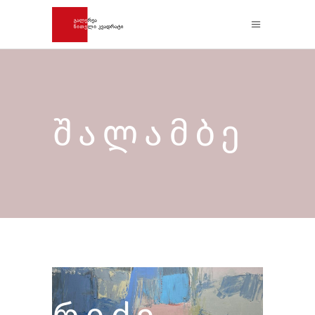
ᲨᲐᲚᲐᲛᲑᲔ