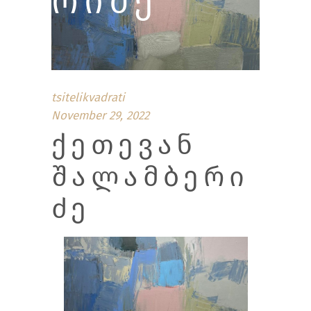
ᲠᲘᲫᲔ
tsitelikvadrati
November 29, 2022
ᲥᲔᲗᲔᲕᲐᲜ
ᲨᲐᲚᲐᲛᲑᲔᲠᲘ
ᲫᲔ