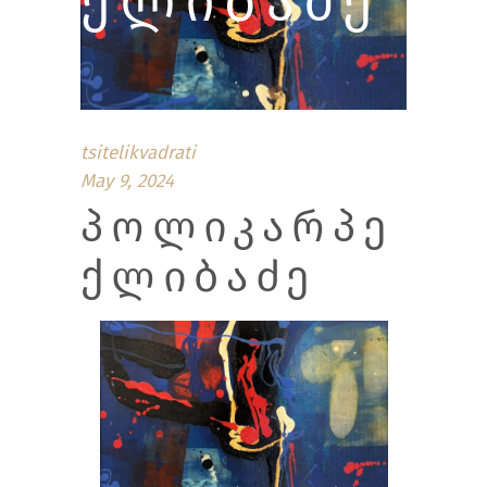
ᲥᲚᲘᲑᲐᲫᲔ
tsitelikvadrati
May 9, 2024
ᲞᲝᲚᲘᲙᲐᲠᲞᲔ
ᲥᲚᲘᲑᲐᲫᲔ