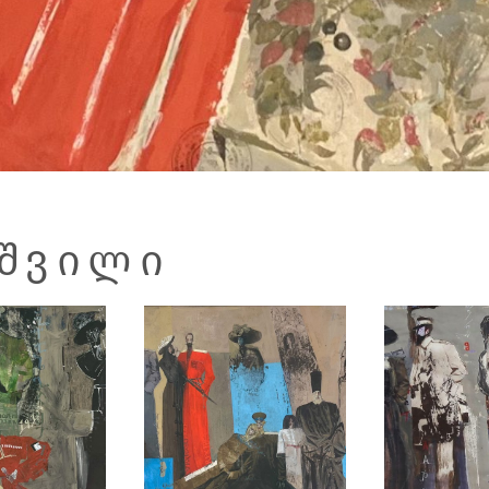
ᲨᲕᲘᲚᲘ