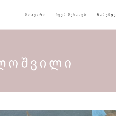
ᲛᲗᲐᲕᲐᲠᲘ
ᲩᲕᲔᲜ ᲨᲔᲡᲐᲮᲔᲑ
ᲜᲐᲛᲣᲨᲔ
ᲦᲝᲨᲕᲘᲚᲘ