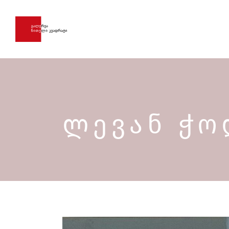
ᲚᲔᲕᲐᲜ ᲭᲝ