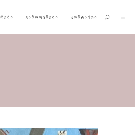
ᲕᲠᲔᲑᲘ
ᲒᲐᲛᲝᲤᲔᲜᲔᲑᲘ
ᲙᲝᲜᲢᲐᲥᲢᲘ