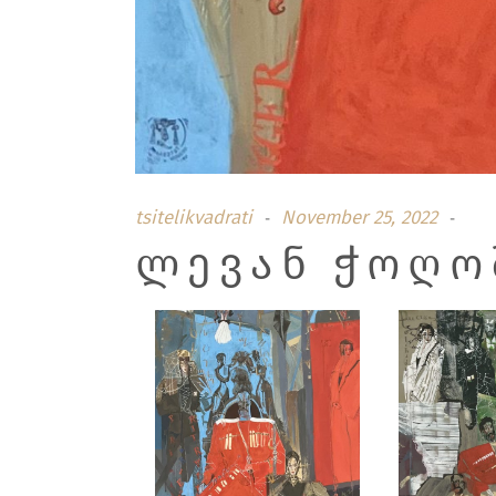
tsitelikvadrati
November 25, 2022
ᲚᲔᲕᲐᲜ ᲭᲝᲦᲝ