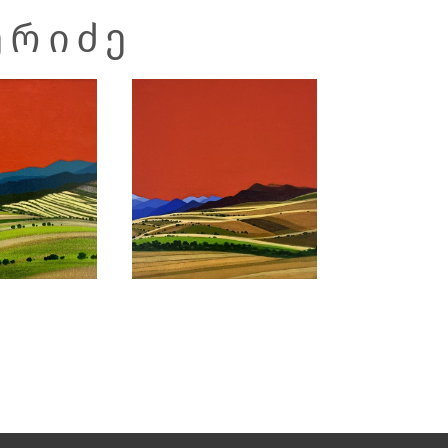
ᲔᲠᲘᲫᲔ