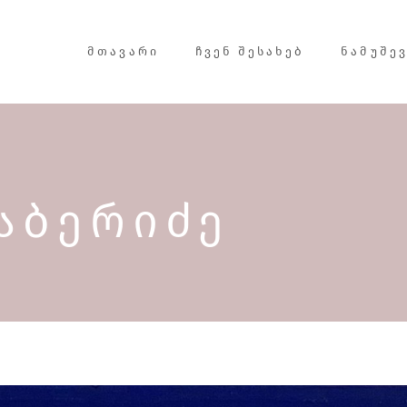
ᲛᲗᲐᲕᲐᲠᲘ
ᲩᲕᲔᲜ ᲨᲔᲡᲐᲮᲔᲑ
ᲜᲐᲛᲣᲨᲔ
ᲐᲑᲔᲠᲘᲫᲔ