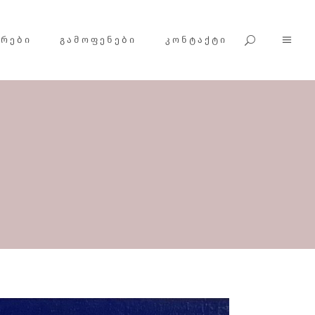
ᲕᲠᲔᲑᲘ
ᲒᲐᲛᲝᲤᲔᲜᲔᲑᲘ
ᲙᲝᲜᲢᲐᲥᲢᲘ