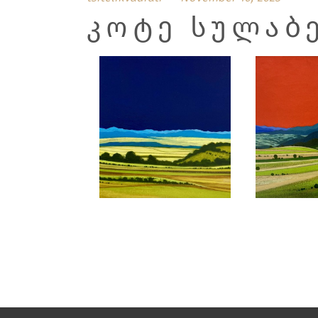
ᲙᲝᲢᲔ ᲡᲣᲚᲐᲑ