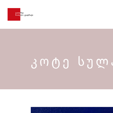
ᲙᲝᲢᲔ ᲡᲣᲚ