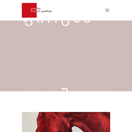
ᲤᲘᲠᲪᲮᲐ
ᲚᲐᲘᲨᲕᲘᲚ