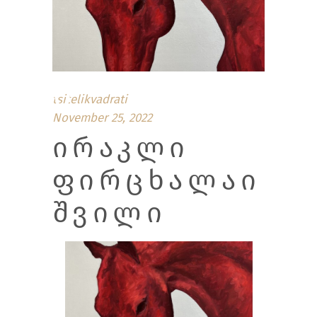
Ი
tsitelikvadrati
November 25, 2022
ᲘᲠᲐᲙᲚᲘ
ᲤᲘᲠᲪᲮᲐᲚᲐᲘ
ᲨᲕᲘᲚᲘ