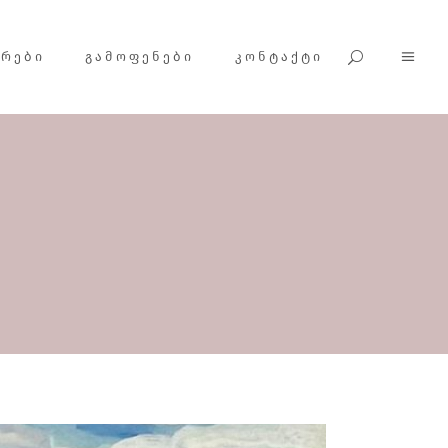
ᲕᲠᲔᲑᲘ
ᲒᲐᲛᲝᲤᲔᲜᲔᲑᲘ
ᲙᲝᲜᲢᲐᲥᲢᲘ