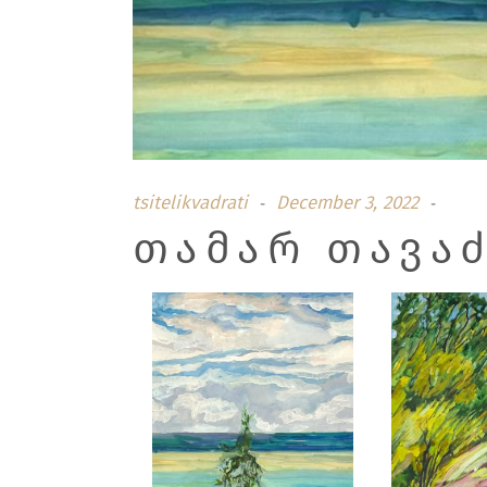
tsitelikvadrati
December 3, 2022
ᲗᲐᲛᲐᲠ ᲗᲐᲕᲐ