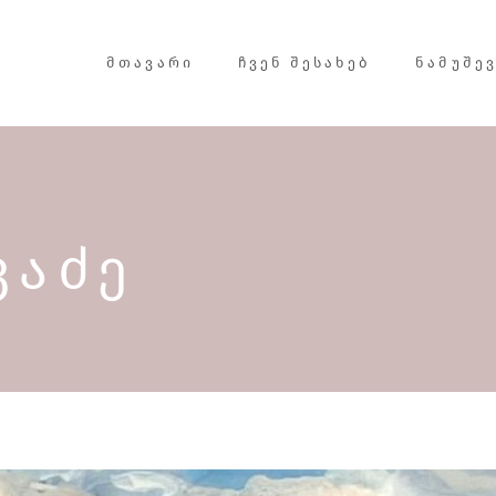
ᲛᲗᲐᲕᲐᲠᲘ
ᲩᲕᲔᲜ ᲨᲔᲡᲐᲮᲔᲑ
ᲜᲐᲛᲣᲨᲔ
ᲕᲐᲫᲔ