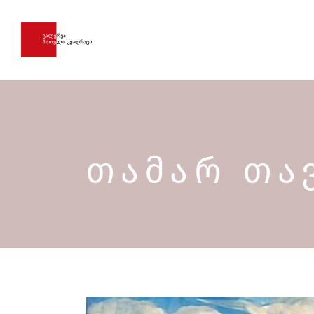
ᲗᲐᲛᲐᲠ ᲗᲐ