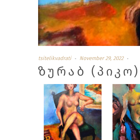
tsitelikvadrati
November 29, 2022
ᲖᲣᲠᲐᲑ (ᲞᲘᲙᲝ