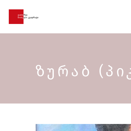
ᲖᲣᲠᲐᲑ (ᲞᲘ