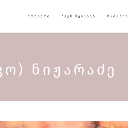
ᲛᲗᲐᲕᲐᲠᲘ
ᲩᲕᲔᲜ ᲨᲔᲡᲐᲮᲔᲑ
ᲜᲐᲛᲣᲨᲔ
ᲙᲝ) ᲜᲘᲟᲐᲠᲐᲫᲔ