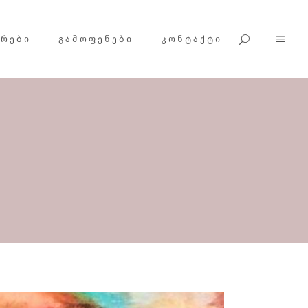
ᲕᲠᲔᲑᲘ
ᲒᲐᲛᲝᲤᲔᲜᲔᲑᲘ
ᲙᲝᲜᲢᲐᲥᲢᲘ