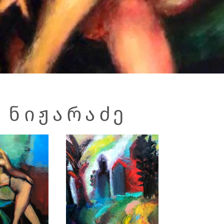
) ᲜᲘᲟᲐᲠᲐᲫᲔ