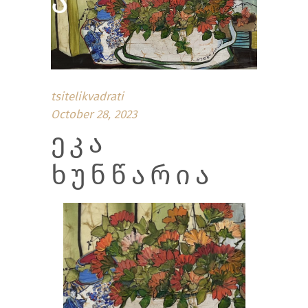
Ა
tsitelikvadrati
October 28, 2023
ᲔᲙᲐ
ᲮᲣᲜᲬᲐᲠᲘᲐ