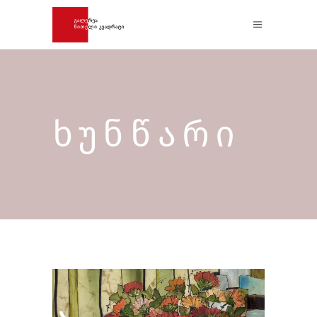
ᲮᲣᲜᲬᲐᲠᲘ