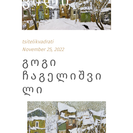
ᲕᲘᲚᲘ
tsitelikvadrati
November 25, 2022
ᲒᲝᲒᲘ
ᲩᲐᲒᲔᲚᲘᲨᲕᲘ
ᲚᲘ