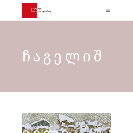
ᲩᲐᲒᲔᲚᲘᲨ