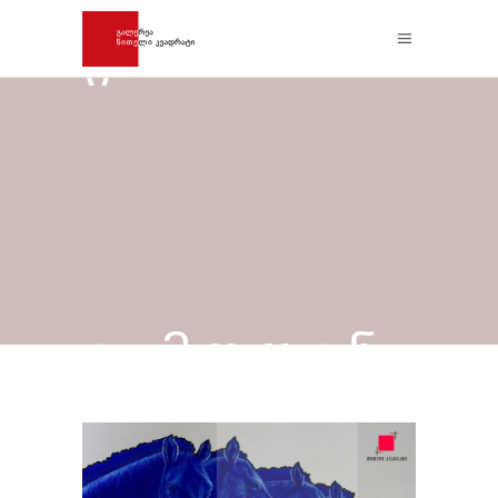
Ი –
ᲒᲐᲛᲝᲤᲔᲜ