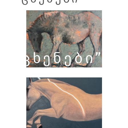
ᲪᲮᲔᲜᲔᲑᲘ”