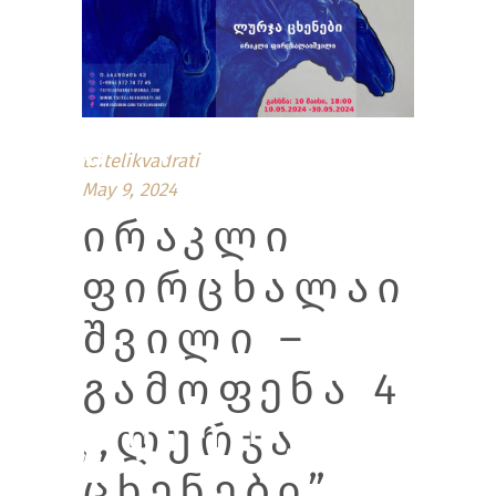
Ა 4
tsitelikvadrati
May 9, 2024
ᲘᲠᲐᲙᲚᲘ
ᲤᲘᲠᲪᲮᲐᲚᲐᲘ
ᲨᲕᲘᲚᲘ –
ᲒᲐᲛᲝᲤᲔᲜᲐ 4
,,ᲚᲣᲠᲯᲐ
,,ᲚᲣᲠᲯᲐ
ᲪᲮᲔᲜᲔᲑᲘ”