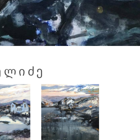
ᲔᲚᲘᲫᲔ