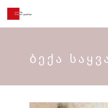
ᲑᲔᲥᲐ ᲡᲐᲧ