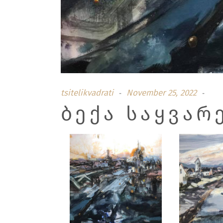
tsitelikvadrati
November 25, 2022
ᲑᲔᲥᲐ ᲡᲐᲧᲕᲐᲠ