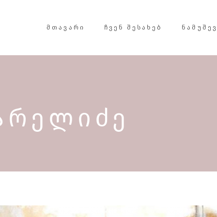
ᲛᲗᲐᲕᲐᲠᲘ
ᲩᲕᲔᲜ ᲨᲔᲡᲐᲮᲔᲑ
ᲜᲐᲛᲣᲨᲔ
ᲕᲐᲠᲔᲚᲘᲫᲔ