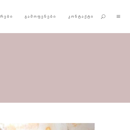
ᲕᲠᲔᲑᲘ
ᲒᲐᲛᲝᲤᲔᲜᲔᲑᲘ
ᲙᲝᲜᲢᲐᲥᲢᲘ