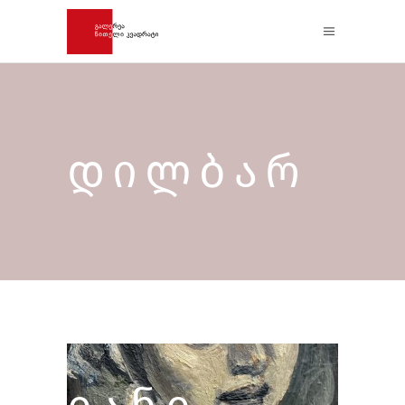
ᲓᲘᲚᲑᲐᲠ