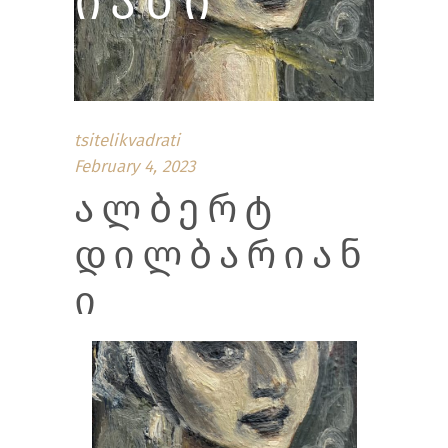
ᲘᲐᲜᲘ
tsitelikvadrati
February 4, 2023
ᲐᲚᲑᲔᲠᲢ
ᲓᲘᲚᲑᲐᲠᲘᲐᲜ
Ი