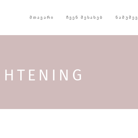
ᲛᲗᲐᲕᲐᲠᲘ
ᲩᲕᲔᲜ ᲨᲔᲡᲐᲮᲔᲑ
ᲜᲐᲛᲣᲨᲔ
GHTENING