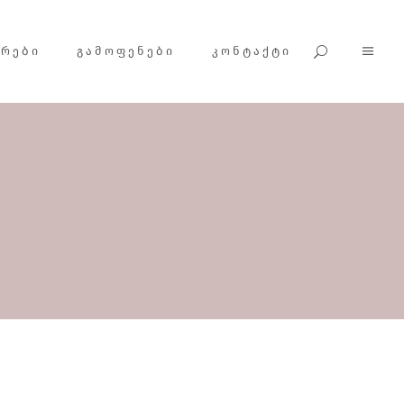
ᲕᲠᲔᲑᲘ
ᲒᲐᲛᲝᲤᲔᲜᲔᲑᲘ
ᲙᲝᲜᲢᲐᲥᲢᲘ