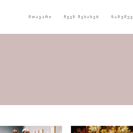
ᲛᲗᲐᲕᲐᲠᲘ
ᲩᲕᲔᲜ ᲨᲔᲡᲐᲮᲔᲑ
ᲜᲐᲛᲣᲨᲔ