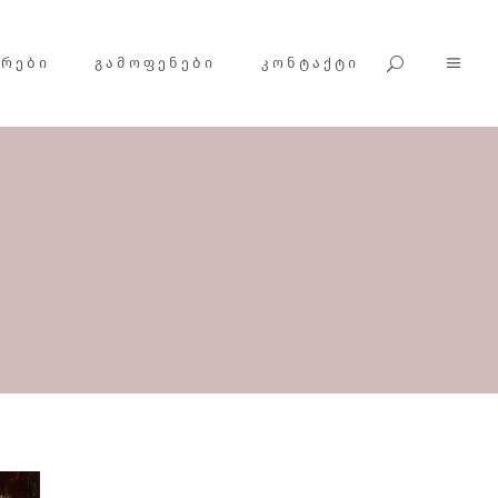
ᲕᲠᲔᲑᲘ
ᲒᲐᲛᲝᲤᲔᲜᲔᲑᲘ
ᲙᲝᲜᲢᲐᲥᲢᲘ