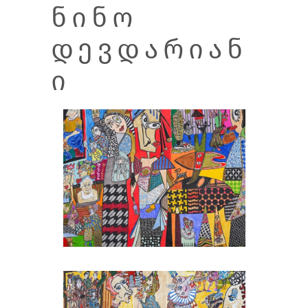
ᲜᲘᲜᲝ
ᲓᲔᲕᲓᲐᲠᲘᲐᲜ
Ი