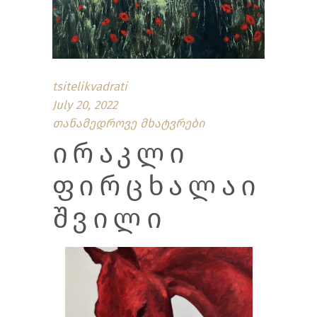
tsitelikvadrati
July 20, 2022
თანამედროვე მხატვრები
ᲘᲠᲐᲙᲚᲘ
ᲤᲘᲠᲪᲮᲐᲚᲐᲘ
ᲨᲕᲘᲚᲘ